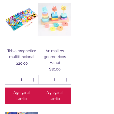
Tabla magnética
Animalitos
multifuncional
geometricos
Hanoi
Precio
$20,00
Precio
$10,00
Agregar al
Agregar al
carrito
carrito