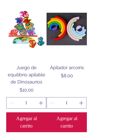
Juego de
Apilador arcoíris
equilibrio apilable
Precio
$8,00
de Dinosaurios
Precio
$10,00
Agregar al
Agregar al
carrito
carrito