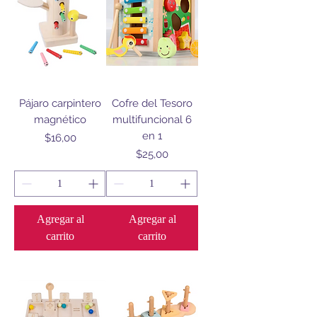
Pájaro carpintero
Cofre del Tesoro
magnético
multifuncional 6
en 1
Precio
$16,00
Precio
$25,00
Agregar al
Agregar al
carrito
carrito