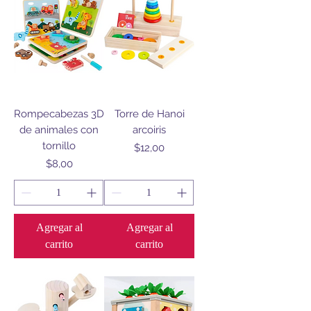
Rompecabezas 3D
Torre de Hanoi
de animales con
arcoiris
tornillo
Precio
$12,00
Precio
$8,00
Agregar al
Agregar al
carrito
carrito