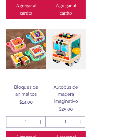
Agregar al
Agregar al
carrito
carrito
Bloques de
Autobús de
animalitos
madera
imaginativo
Precio
$14,00
Precio
$25,00