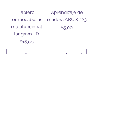
Tablero
Aprendizaje de
rompecabezas
madera ABC & 123
multifuncional
Precio
$5,00
tangram 2D
Precio
$16,00
Agregar al
Agregar al
carrito
carrito